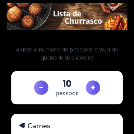
Ajuste o número de pessoas e veja as
quantidades ideais!
10
-
+
pessoas
🥩 Carnes