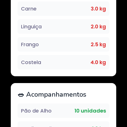
Carne
3.0 kg
Linguiça
2.0 kg
Frango
2.5 kg
Costela
4.0 kg
🥗 Acompanhamentos
Pão de Alho
10 unidades