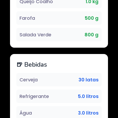
Queijo Coalho
1.0 kg
Farofa
500 g
Salada Verde
800 g
🍺 Bebidas
Cerveja
30 latas
Refrigerante
5.0 litros
Água
3.0 litros