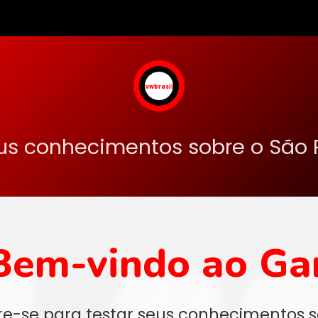
vwbrasil
us conhecimentos sobre o São 
Bem-vindo ao Ga
re-se para testar seus conhecimentos s