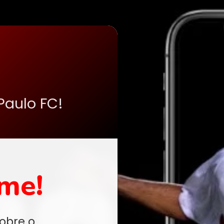
Paulo FC!
me!
obre o