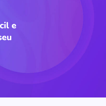
il e
seu