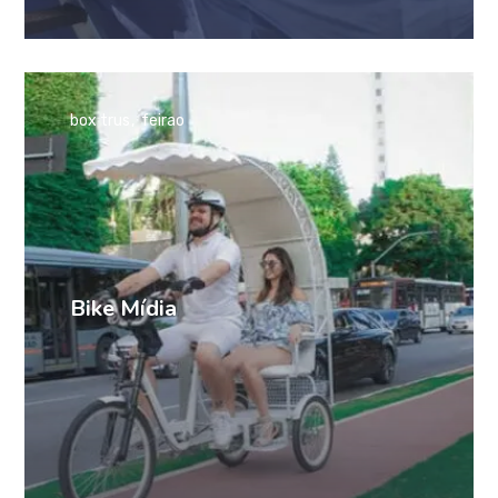
box trus
feirao
Bike Mídia